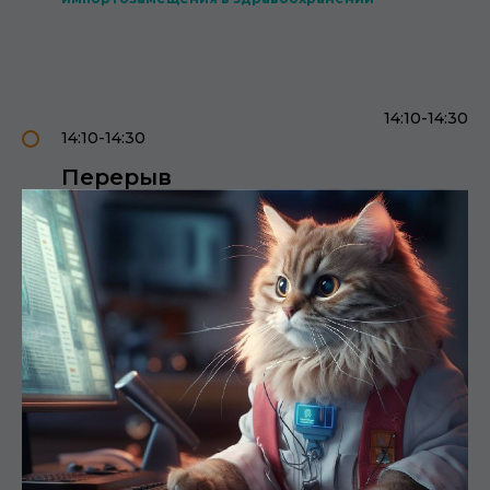
14:10-14:30
14:10-14:30
Перерыв
14:30-17:00
14:30-17:00
Системный подход в
обеспечении ИБ в медицине.
Стандарты. Кадровое
обеспечение и кадровая
подготовка
Модератор: Жуков Алексей Михайлович
, НИИ