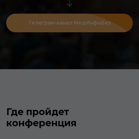
Телеграм-канал МедИнфоБез
Где пройдет
конференция